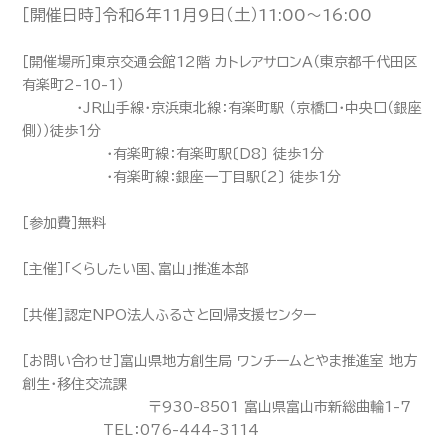
［開催日時］令和6年11月9日（土）11:00～16:00
［開催場所］東京交通会館12階 カトレアサロンＡ（東京都千代田区
有楽町2-10-1）
・JR山手線・京浜東北線：有楽町駅 （京橋口・中央口（銀座
側））徒歩1分
・有楽町線：有楽町駅〔D8〕 徒歩1分
・有楽町線：銀座一丁目駅〔2〕 徒歩1分
［参加費］無料
［主催］「くらしたい国、富山」推進本部
［共催］認定NPO法人ふるさと回帰支援センター
［お問い合わせ］富山県地方創生局 ワンチームとやま推進室 地方
創生・移住交流課
〒930-8501 富山県富山市新総曲輪1-7
TEL：076-444-3114