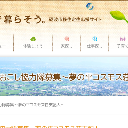
ュー
体験しよう
家探し
仕事探し
子育
おこし協力隊募集～夢の平コスモス
力隊募集～夢の平コスモス荘支配人～