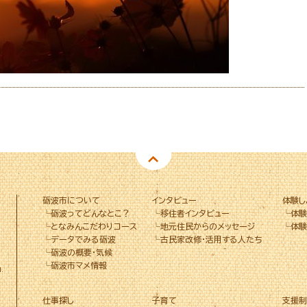
砺波市について
インタビュー
体験し
└
砺波ってどんなとこ？
└
移住者インタビュー
└
体験
└
となみんこだわりコース
└
地元住民からのメッセージ
└
体験
└
データでみる砺波
└
古民家改修・活用する人たち
└
砺波の概要・気候
└
砺波市マメ情報
.
仕事探し
子育て
支援制