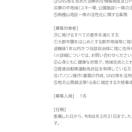
③ＳＮＳ等を含めた効果的な情報発信及びＰ
④夢の平地域（スキー場、公園施設）一帯の
⑤栴檀山地区一帯の活性化に関する業務
[募集対象者]
次に掲げるすべての要件を満たす方
①大都市圏をはじめとする都市地域等に現
退職後１年以内かつ当該自治体に現に住所
（※詳細については、お問い合わせください
②心身ともに健康な状態で、地域住民とと
③普通自動車運転免許証を取得している方
④パソコン操作（書類の作成、ＳＮＳ等を活
⑤地方公務員法第１６条に規定する欠格事
[募集人員] １名
[任期]
委嘱した日から、令和８年３月３１日まで。た
す。