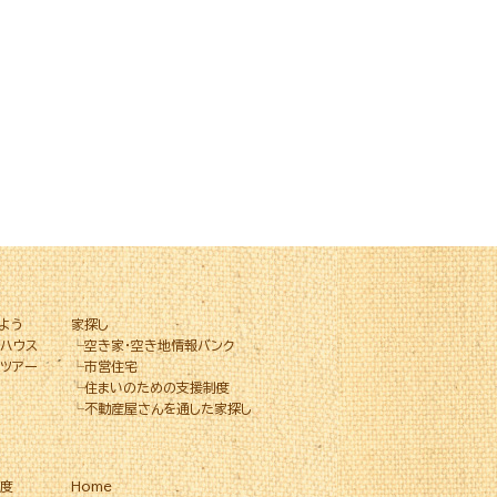
よう
家探し
ハウス
└
空き家・空き地情報バンク
ツアー
└
市営住宅
└
住まいのための支援制度
└
不動産屋さんを通した家探し
度
Home