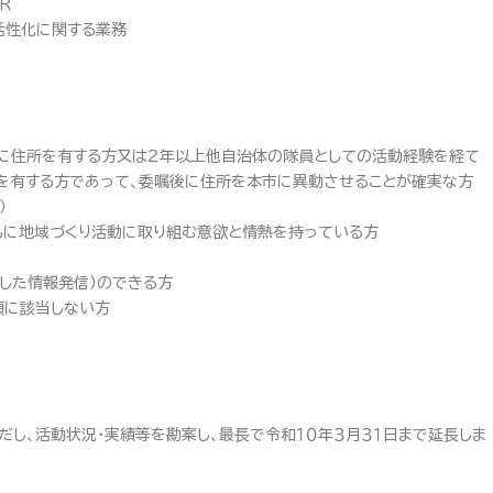
Ｒ
活性化に関する業務
に住所を有する方又は２年以上他自治体の隊員としての活動経験を経て
を有する方であって、委嘱後に住所を本市に異動させることが確実な方
）
もに地域づくり活動に取り組む意欲と情熱を持っている方
用した情報発信）のできる方
項に該当しない方
だし、活動状況・実績等を勘案し、最長で令和１０年３月３１日まで延長しま