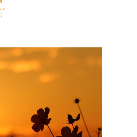
項
ラシ
紙