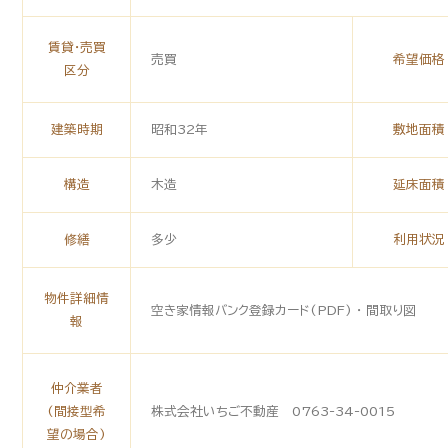
賃貸・売買
売買
希望価格
区分
建築時期
昭和32年
敷地面積
構造
木造
延床面積
修繕
多少
利用状況
物件詳細情
空き家情報バンク登録カード(PDF) ・ 間取り図
報
仲介業者
(間接型希
株式会社いちご不動産 0763-34-0015
望の場合)