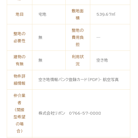
敷地面
地目
宅地
539.67㎡
積
整地の
整地の
無
費用負
―
必要性
担
建物の
利用状
無
空き地
有無
況
物件詳
空き地情報バンク登録カード（PDF）・ 航空写真
細情報
仲介業
者
(間接
株式会社リボン 0766-57-0808
型希望
の場
合)