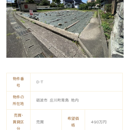
物件番
8-T
号
物件の
砺波市 庄川町青島 地内
所在地
売買・
希望価
賃貸区
売買
498万円
格
分