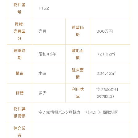
物件番
1152
号
賃貸・
希望価
売買区
売買
800万円
格
分
建築時
敷地面
昭和46年
721.02㎡
期
積
延床面
構造
木造
234.42㎡
積
利用状
空き家6か月
修繕
多少
況
（R7時点）
物件詳
空き家情報バンク登録カード（PDF）・ 間取り図
細情報
仲介業
者