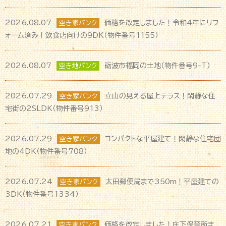
2026.08.07
価格を改定しました！令和4年にリフ
空き家バンク
ォーム済み！飲食店向けの9DK（物件番号1155）
2026.08.07
砺波市福岡の土地（物件番号9-T）
空き地バンク
2026.07.29
立山の見える屋上テラス！閑静な住
空き家バンク
宅街の2SLDK（物件番号913）
2026.07.29
コンパクトな平屋建て！閑静な住宅団
空き家バンク
地の4DK（物件番号708）
2026.07.24
太田郵便局まで350m！平屋建ての
空き家バンク
3DK（物件番号1334）
2026.07.21
価格を改定しました！庄下保育所ま
空き家バンク