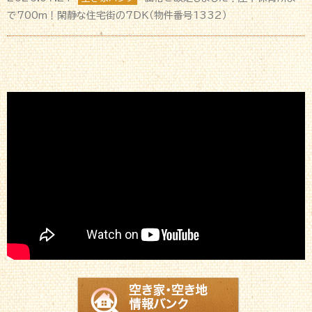
で700m！閑静な住宅街の7DK（物件番号1332）