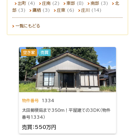
出町
(4)
庄南
(2)
東部
(8)
南部
(3)
北
部
(3)
鷹栖
(3)
庄東
(6)
庄川
(14)
一覧にもどる
空き家
売買
物件番号
1334
太田郵便局まで350m！平屋建ての3DK（物件
番号1334）
売買：550万円