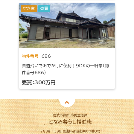
空き家
売買
物件番号
686
県道沿いでおでかけに便利！9DKの一軒家（物
件番号686）
売買：300万円
砺波市役所 市民生活課
となみ暮らし推進班
〒939-1398 富山県砺波市栄町7番3号