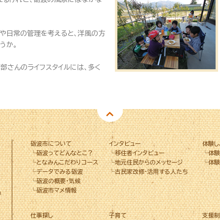
式や日常の管理を考えると、洋風の方
うか。
部さんのライフスタイルには、多く
砺波市について
インタビュー
体験し
└
砺波ってどんなとこ？
└
移住者インタビュー
└
体験
└
となみんこだわりコース
└
地元住民からのメッセージ
└
体験
└
データでみる砺波
└
古民家改修・活用する人たち
└
砺波の概要・気候
└
砺波市マメ情報
.
仕事探し
子育て
支援制