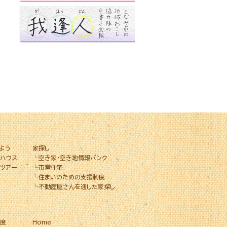
よう
家探し
ハウス
└
空き家・空き地情報バンク
ツアー
└
市営住宅
└
住まいのための支援制度
└
不動産屋さんを通した家探し
度
Home