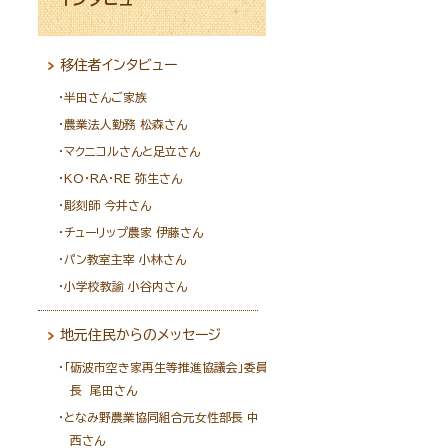
移住者インタビュー
半田さんご家族
農業法人勤務 松森さん
マクニコルさんと足立さん
KO・RA・RE 弥生さん
彫刻師 今井さん
チューリップ農家 伊藤さん
パン教室主宰 小林さん
小学校教諭 小谷内さん
地元住民からのメッセージ
「砺波市空き家再生等推進協議会」委員
長 尾田さん
となみ野農業協同組合元女性部長 中
西さん