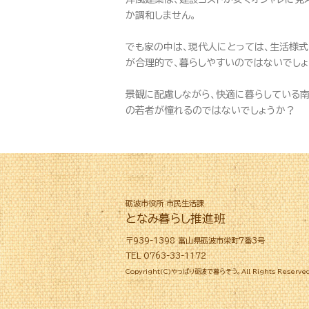
か調和しません。
でも家の中は、現代人にとっては、生活様
が合理的で、暮らしやすいのではないでしょ
景観に配慮しながら、快適に暮らしている南
の若者が憧れるのではないでしょうか？
砺波市役所 市民生活課
となみ暮らし推進班
〒939-1398 富山県砺波市栄町7番3号
TEL 0763-33-1172
Copyright(C)やっぱり砺波で暮らそう。All Rights Reserved