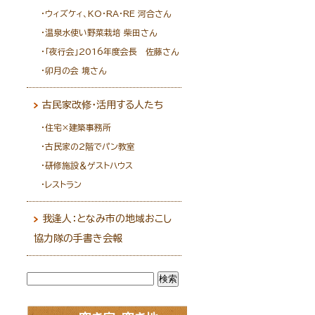
ウィズケィ、KO・RA・RE 河合さん
温泉水使い野菜栽培 柴田さん
｢夜行会｣2016年度会長 佐藤さん
卯月の会 境さん
古民家改修・活用する人たち
住宅×建築事務所
古民家の2階でパン教室
研修施設＆ゲストハウス
レストラン
我逢人：となみ市の地域おこし
協力隊の手書き会報