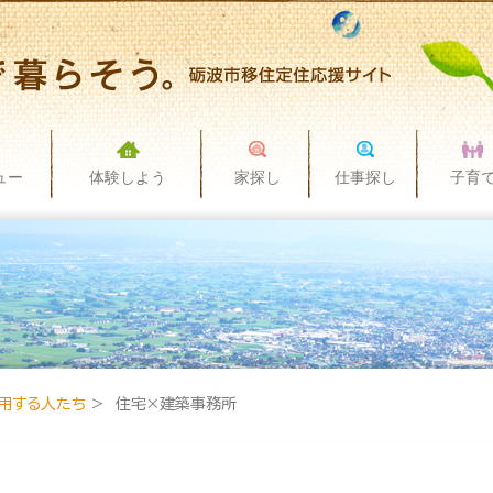
ュー
体験しよう
家探し
仕事探し
子育
用する人たち
> 住宅×建築事務所