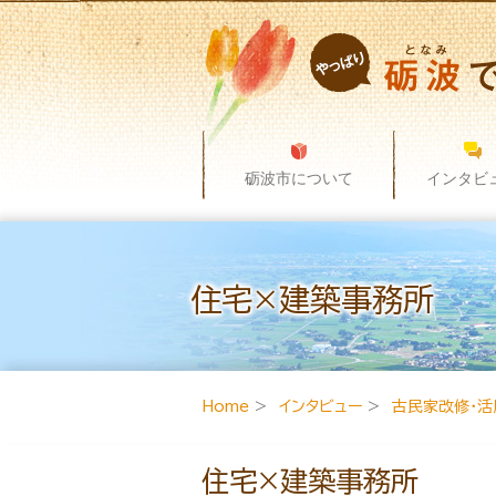
砺波市について
インタビ
住宅×建築事務所
Home
>
インタビュー
>
古民家改修・活
住宅×建築事務所