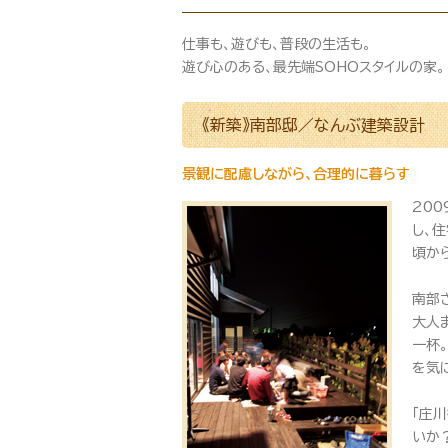
仕事も、遊びも、普段の生活も。
遊び心のある、最先端SOHOスタイルの家。
《新築》南部邸／なんぶ建築設計
景観に配慮しながら、合理的に暮らす
20
し、
頃か
南部
大人
一杯
を気
「庄
いか